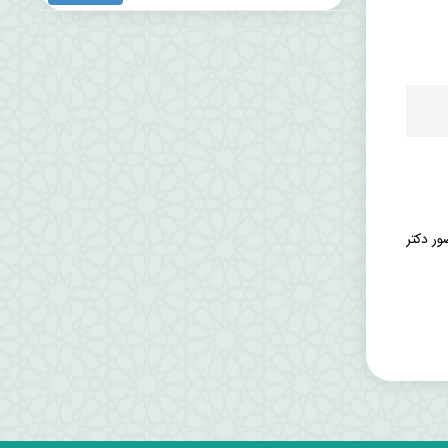
 آمریکا و نظم جدید جهانی؛ توهم یا واقعیت؟ روز دوشنبه 15 آبان ماه 1402 با حضور دکتر