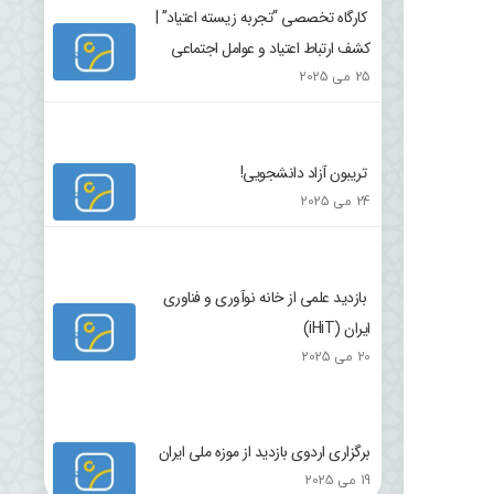
کارگاه تخصصی “تجربه زیسته اعتیاد” |
کشف ارتباط اعتیاد و عوامل اجتماعی
25 می 2025
تریبون آزاد دانشجویی!
24 می 2025
بازدید علمی از خانه نوآوری و فناوری
ایران (iHiT)
20 می 2025
برگزاری اردوی بازدید از موزه ملی ایران
19 می 2025