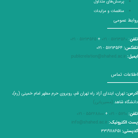
پرسش‌های متداول
مناقصات و مزایدات
روابط عمومی
تلفن
:
51213560 - 021
+
51213565 - 021
تلفکس:
51213564 - 021
ایمیل:
publicrelation@shahed.ac.ir
اطلاعات تماس
آدرس:
تهران، ابتدای آزاد راه تهران قم، روبروی حرم مطهر امام خمینی (ره)،
دانشگاه شاهد
(مسیریابی)
تلفن:
51210 - 021
+
55228800 - 021
پست الکترونیک:
info@shahed.ac.ir
کدپستی:
3319118651