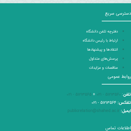
دسترسی سریع
دفترچه تلفن دانشگاه
ارتباط با رئیس دانشگاه
انتقادها و پیشنهادها
پرسش‌های متداول
مناقصات و مزایدات
روابط عمومی
تلفن
:
51213560 - 021
+
51213565 - 021
تلفکس:
51213564 - 021
ایمیل:
publicrelation@shahed.ac.ir
اطلاعات تماس