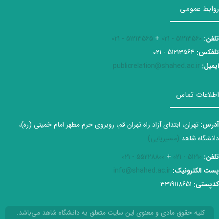
روابط عمومی
تلفن
:
51213560 - 021
+
51213565 - 021
تلفکس:
51213564 - 021
ایمیل:
publicrelation@shahed.ac.ir
اطلاعات تماس
آدرس:
تهران، ابتدای آزاد راه تهران قم، روبروی حرم مطهر امام خمینی (ره)،
دانشگاه شاهد
(مسیریابی)
تلفن:
51210 - 021
+
55228800 - 021
پست الکترونیک:
info@shahed.ac.ir
کدپستی:
3319118651
کلیه حقوق مادی و معنوی این سایت متعلق به دانشگاه شاهد می‌باشد.