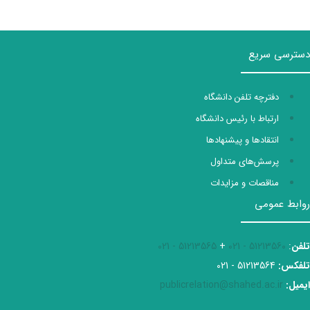
دسترسی سریع
دفترچه تلفن دانشگاه
ارتباط با رئیس دانشگاه
انتقادها و پیشنهادها
پرسش‌های متداول
مناقصات و مزایدات
روابط عمومی
تلفن
:
51213560 - 021
+
51213565 - 021
تلفکس:
51213564 - 021
ایمیل:
publicrelation@shahed.ac.ir