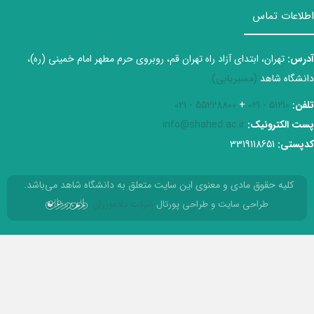
اطلاعات تماس
آدرس:
تهران، ابتدای آزاد راه تهران قم، روبروی حرم مطهر امام خمینی (ره)،
دانشگاه شاهد
(مسیریابی)
تلفن:
51210 - 021
+
55228800 - 021
پست الکترونیک:
info@shahed.ac.ir
کدپستی:
3319118651
کلیه حقوق مادی و معنوی این سایت متعلق به دانشگاه شاهد می‌باشد.
طراحی سایت و طراحی پورتال
شرکت داده‌ورزان