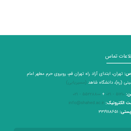
لاعات تماس
س:
تهران، ابتدای آزاد راه تهران قم، روبروی حرم مطهر امام
نی (ره)، دانشگاه شاهد
(مسیریابی)
ن:
51210 - 021
+
55228800 - 021
 الکترونیک:
info@shahed.ac.ir
ستی:
3319118651