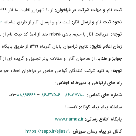
ثبت نام و مهلت شرکت در فراخوان:
از
۱۰
شهریور لغایت
۱۰
آذر
۱۳۹۹
نحوه ثبت نام و ارسال آثار:
ثبت نام و ارسال آثار از طریق سامانه
r
توجه:
دریافت آثار با حجم بالای
mb25
بعد از اخذ کد ثبت نام از
زمان اعلام نتایج:
نتایج فراخوان پایان آذرماه
۱۳۹۹
از طریق پایگاه 
جوایز و هدایا:
از صاحبان آثار و مقالات برتر تجلیل و گزیده ای از 
توجه:
به کلیه شرکت کنندگان گواهی حضور در فراخوان اعطاء خواه
راه های ارتباطی با دبیرخانه اجلاس:
شماره های تماس:
۸۶۰۳۷۷۸۰
-
۸۶۰۳۷۵۰۶
–
۸۸۸۹۶۶۶۶
–
۰۲۱
سامانه پیام پیام کوتاه:
۱۰۰۰۰۱۷
پایگاه اطلاع رسانی:
www.namaz.ir
کانال در پیام رسان سروش:
https://sapp.ir/ejlas29