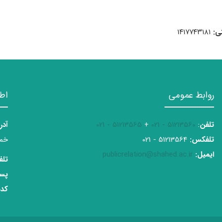
ی:
۱۴۱۷۷۴۳۱۸۱
روابط عمومی
اط
تلفن
:
51213560 - 021
+
51213565 - 021
آدر
تلفکس:
51213564 - 021
خمی
ایمیل:
publicrelation@shahed.ac.ir
تلف
پست
کدپ