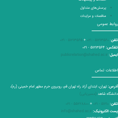
پرسش‌های متداول
مناقصات و مزایدات
روابط عمومی
تلفن
:
51213560 - 021
+
51213565 - 021
تلفکس:
51213564 - 021
ایمیل:
publicrelation@shahed.ac.ir
اطلاعات تماس
آدرس:
تهران، ابتدای آزاد راه تهران قم، روبروی حرم مطهر امام خمینی (ره)،
دانشگاه شاهد
(مسیریابی)
تلفن:
51210 - 021
+
55228800 - 021
پست الکترونیک:
info@shahed.ac.ir