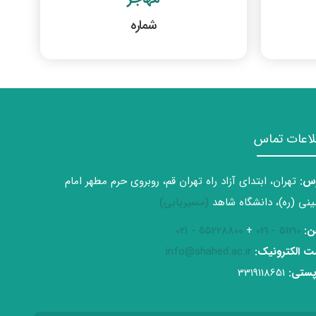
شماره
لاعات تماس
س:
تهران، ابتدای آزاد راه تهران قم، روبروی حرم مطهر امام
نی (ره)، دانشگاه شاهد
(مسیریابی)
ن:
51210 - 021
+
55228800 - 021
 الکترونیک:
info@shahed.ac.ir
ستی:
3319118651