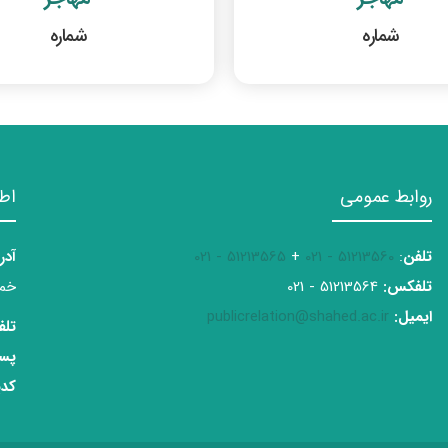
شماره
شماره
روابط عمومی
اط
تلفن
:
51213560 - 021
+
51213565 - 021
آدر
تلفکس:
51213564 - 021
خمی
ایمیل:
publicrelation@shahed.ac.ir
تلف
پست
کدپ