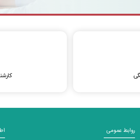
گی
کارشن
روابط عمومی
اط